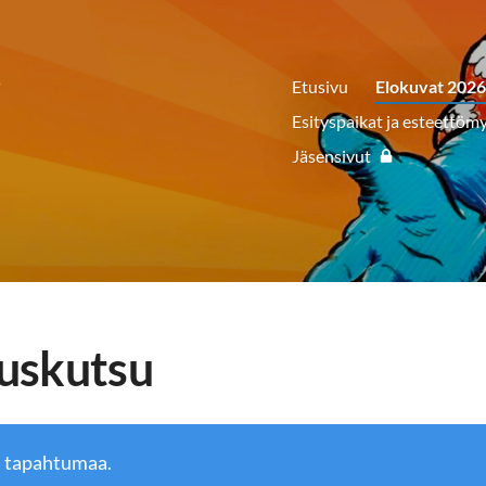
y
Etusivu
Elokuvat 202
Esityspaikat ja esteettöm
Jäsensivut
uskutsu
ä tapahtumaa.