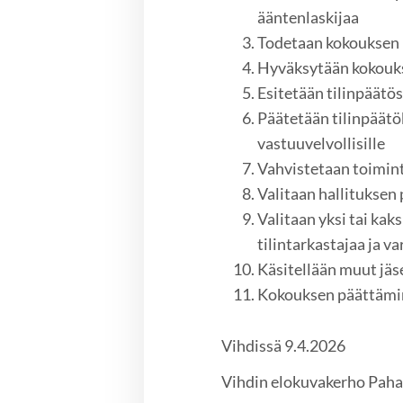
ääntenlaskijaa
Todetaan kokouksen l
Hyväksytään kokouks
Esitetään tilinpäätö
Päätetään tilinpäätö
vastuuvelvollisille
Vahvistetaan toimint
Valitaan hallituksen
Valitaan yksi tai kak
tilintarkastajaa ja v
Käsitellään muut jäs
Kokouksen päättäm
Vihdissä 9.4.2026
Vihdin elokuvakerho Pahan