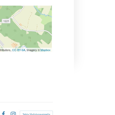
tributors,
CC-BY-SA
, Imagery ©
Mapbox
Tehty Yhdistysavaimella