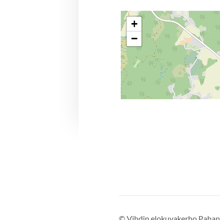
+
−
©
Vihdin elokuvakerho Pahant