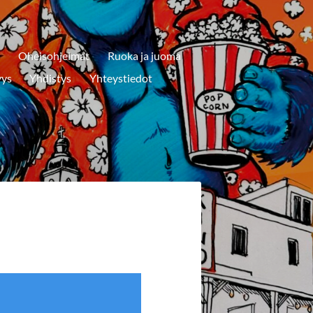
6
Oheisohjelmat
Ruoka ja juoma
yys
Yhdistys
Yhteystiedot