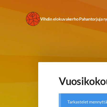
Siirry
sivun
Vihdin elokuvakerho Pahantorjuja r
sisältöön
Vuosikoko
Tarkastelet mennytt