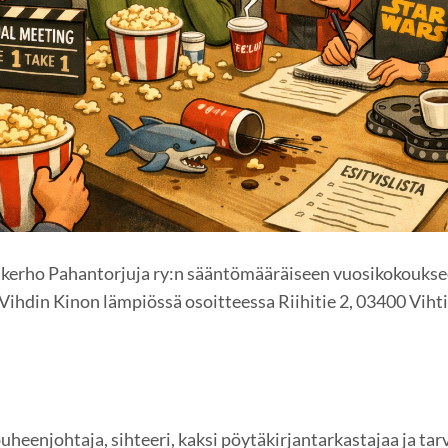
akerho Pahantorjuja ry:n sääntömääräiseen vuosikokoukse
 Vihdin Kinon lämpiössä osoitteessa Riihitie 2, 03400 Viht
heenjohtaja, sihteeri, kaksi pöytäkirjantarkastajaa ja tar