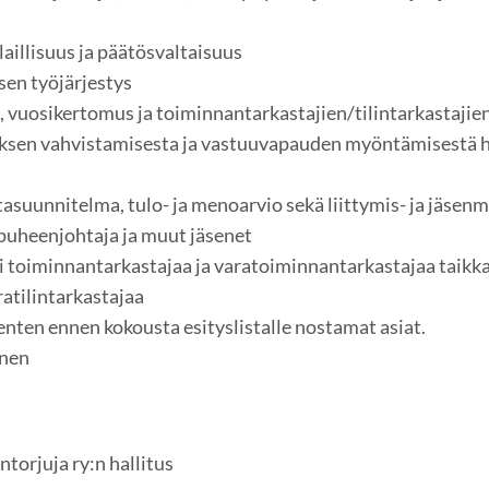
aillisuus ja päätösvaltaisuus
en työjärjestys
s, vuosikertomus ja toiminnantarkastajien/tilintarkastajie
ksen vahvistamisesta ja vastuuvapauden myöntämisestä hal
asuunnitelma, tulo- ja menoarvio sekä liittymis- ja jäse
 puheenjohtaja ja muut jäsenet
si toiminnantarkastajaa ja varatoiminnantarkastajaa taikka 
aratilintarkastajaa
enten ennen kokousta esityslistalle nostamat asiat.
inen
torjuja ry:n hallitus