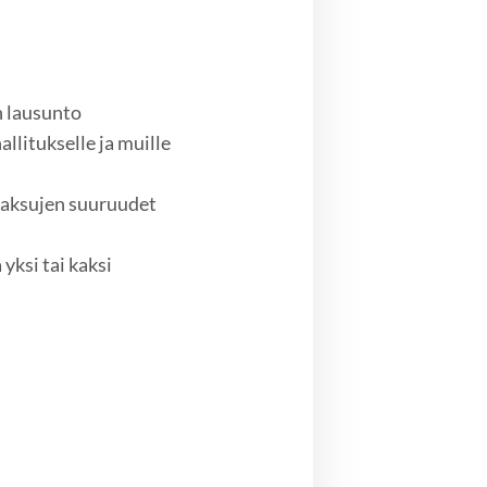
n lausunto
litukselle ja muille
nmaksujen suuruudet
yksi tai kaksi