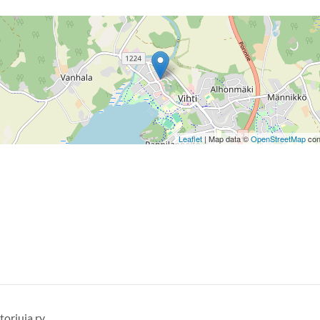
Leaflet
| Map data ©
OpenStreetMap
con
orjuja ry