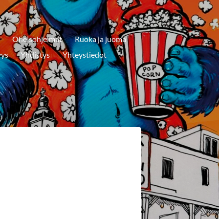
Oheisohjelmat
Ruoka ja juoma
yys
Yhdistys
Yhteystiedot