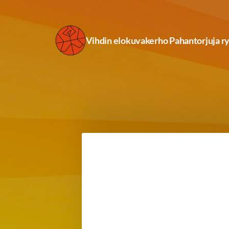
Siirry
sivun
Vihdin elokuvakerho Pahantorjuja r
sisältöön