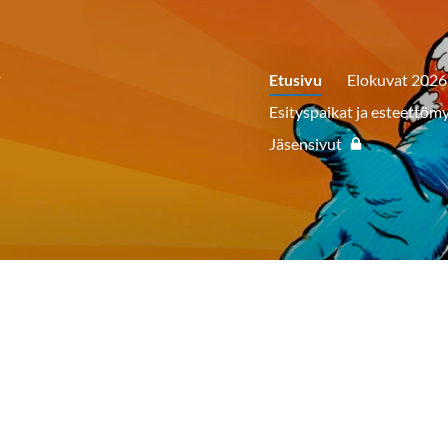
y
Etusivu
Elokuvat 2026
Esityspaikat ja esteettöm
Jäsensivut