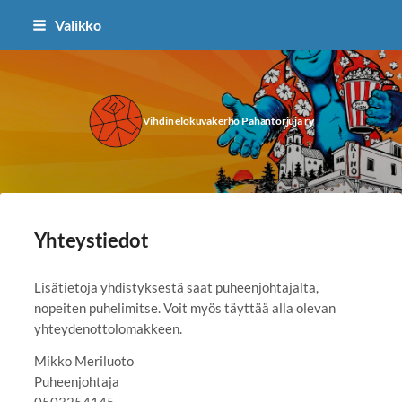
Siirry
Valikko
sivun
sisältöön
Vihdin elokuvakerho Pahantorjuja ry
Yhteystiedot
Lisätietoja yhdistyksestä saat puheenjohtajalta,
nopeiten puhelimitse. Voit myös täyttää alla olevan
yhteydenottolomakkeen.
Mikko Meriluoto
Puheenjohtaja
0503254145