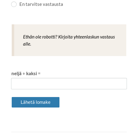
En tarvitse vastausta
Ethän ole robotti? Kirjoita yhteenlaskun vastaus
alle.
neljä
+
kaksi
=
Lähetä lomake